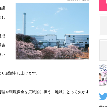
合議
まし
構成
重責
思い
より感謝申し上げます。
処理や環境保全を広域的に担う、地域にとって欠かす