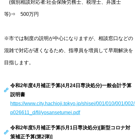
(個別相談対応者:社会保険労務士、税理士、弁護士
等)⇒ 500万円
※市では制度の説明が中心になりますが、相談窓口などの
混雑で対応が遅くなるため、指導員を増員して早期解決を
目指します。
令和2年度4月補正予算(4月24日専決処分)一般会計予算
説明書
https://www.city.hachioji.tokyo.jp/shisei/001/010/001/002/
p026611_d/fil/yosansetumei.pdf
令和2年度5月補正予算(5月1日専決処分)[新型コロナ対
策補正予算(第2弾)]